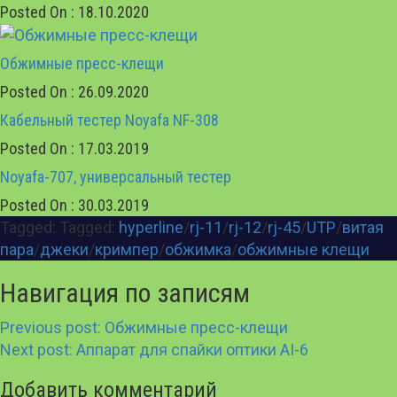
Posted On : 18.10.2020
Обжимные пресс-клещи
Posted On : 26.09.2020
Кабельный тестер Noyafa NF-308
Posted On : 17.03.2019
Noyafa-707, универсальный тестер
Posted On : 30.03.2019
Tagged: Tagged:
hyperline
/
rj-11
/
rj-12
/
rj-45
/
UTP
/
витая
пара
/
джеки
/
кримпер
/
обжимка
/
обжимные клещи
Навигация по записям
Previous post:
Обжимные пресс-клещи
Next post:
Аппарат для спайки оптики AI-6
Добавить комментарий