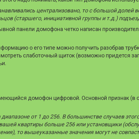
анавливались централизовано, то с большой долей в
ьцов (старшего, инициативной группы и т.д.) подъе
зывной панели домофона четко написан производитель
ормацию о его типе можно получить разобрав трубку
смотреть слаботочный щиток (возможно придется загл
ьи.
о имеющийся домофон цифровой. Основной признак (в
иапазоне от 1 до 256. В большинстве случаев этого
р вашей квартиры больше 256 или установщики (обс
ения), то вышеуказанные значения могут не совпаст