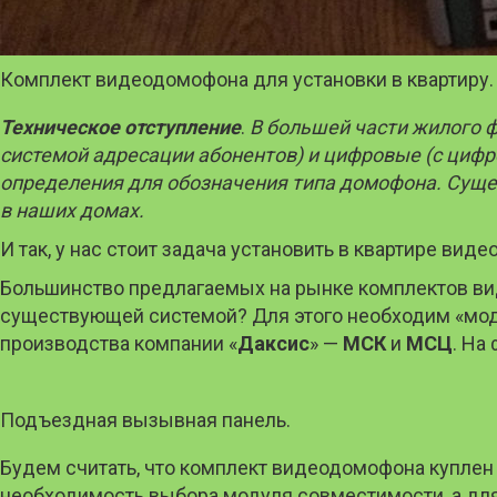
Комплект видеодомофона для установки в квартиру.
Техническое отступление
.
В большей части жилого 
системой адресации абонентов) и цифровые (с цифро
определения для обозначения типа домофона. Сущест
в наших домах.
И так, у нас стоит задача установить в квартире ви
Большинство предлагаемых на рынке комплектов виде
существующей системой? Для этого необходим «модул
производства компании «
Даксис
» —
МСК
и
МСЦ
. На
Подъездная вызывная панель.
Будем считать, что комплект видеодомофона купле
необходимость выбора модуля совместимости, а для 