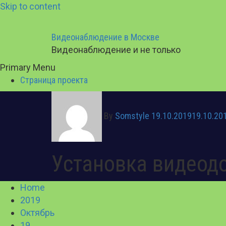
Skip to content
Видеонаблюдение в Москве
Видеонаблюдение и не только
Primary Menu
Страница проекта
By
Somstyle
19.10.2019
19.10.20
Установка видеод
Home
2019
Октябрь
19