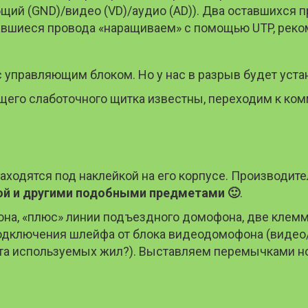
бщий (GND)/видео (VD)/аудио (AD)). Два оставшихся
тавшиеся провода «наращиваем» с помощью UTP, реко
 управляющим блоком. Но у нас в разрыв будет уст
его слаботочного щитка известны, переходим к ком
ходятся под наклейкой на его корпусе. Производител
ой и другими подобными предметами 🙂
.
она, «плюс» линии подъездного домофона, две клем
одключения шлейфа от блока видеодомофона (видео
а используемых жил?). Выставляем перемычками ном