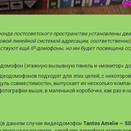
фонда постсоветского пространства установлены два
вой линейной системой адресации, соответственно).
вуют ещё IP-домофоны, но им будет посвящена отдел
деодомофон (этажную вызывную панель и «монитор» до
одомофонов подходят для этих целей, с некоторой о
ь совместимости», выпускает их несколько компаний
 фотографии выше, в маленькой коробочке, как раз и н
н (в данном случае видеодомофон
Tantos Amelie — S
этого надо понимать, какой тип домофона используе