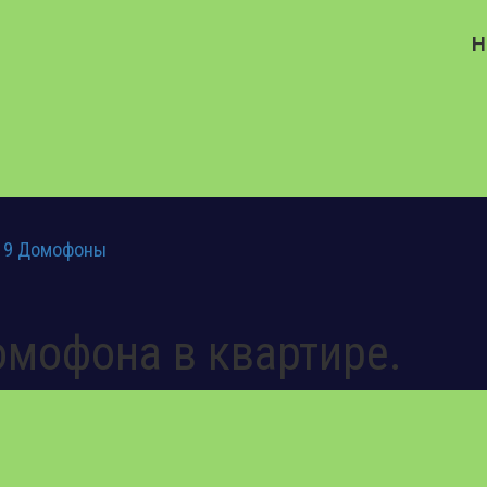
Н
19
Домофоны
омофона в квартире.