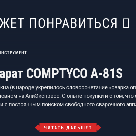
ОЖЕТ ПОНРАВИТЬСЯ
ИНСТРУМЕНТ
парат COMPTYCO A-81S
окна (в народе укрепилось словосочетание «сварка о
овном на АлиЭкспресс. О опыте покупки и о том, что
вязи с постоянным поиском свободного сварочного апп
ЧИТАТЬ ДАЛЬШЕ