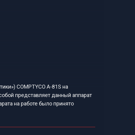
птики») COMPTYCO A-81S на
 собой представляет данный аппарат
арата на работе было принято