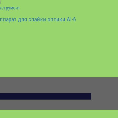
нструмент
ппарат для спайки оптики AI-6