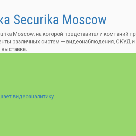
а Securika Moscow
ecurika Moscow, на которой представители компаний 
нты различных систем — видеонаблюдения, СКУД и д
 выставке.
чшает видеоаналитику.