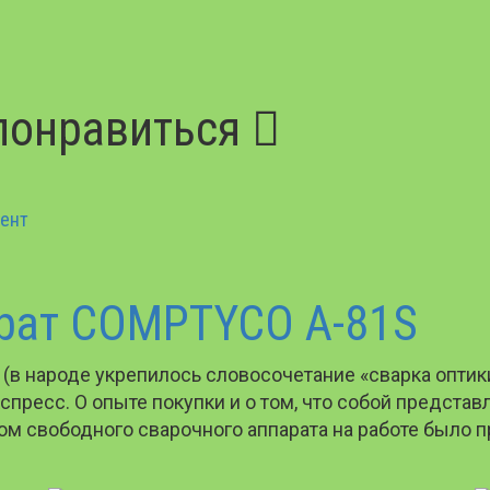
понравиться
ент
рат COMPTYCO A-81S
а (в народе укрепилось словосочетание «сварка опт
пресс. О опыте покупки и о том, что собой представл
ком свободного сварочного аппарата на работе было 